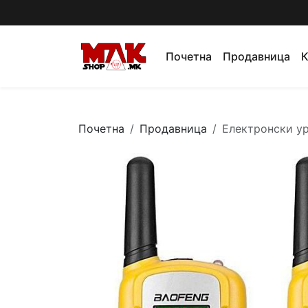
Почетна
Продавница
К
Почетна
Продавница
Електронски у