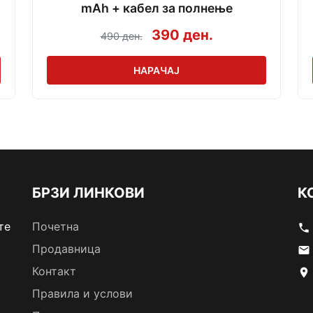
mAh + кабел за полнење
390 ден.
490 ден.
НАРАЧАЈ
БРЗИ ЛИНКОВИ
К
те
Почетна
phone
Продавница
email
Контакт
location_on
Правила и услови