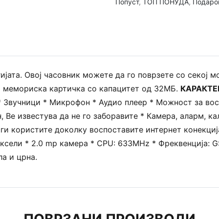
Попуст
,
ТОП ПОНУДА
,
Подаро
ијата. Овој часовник можете да го поврзете со секој м
и мемориска картичка со капацитет од 32МБ.
КАРАКТЕ
 * Звучници * Микрофон * Аудио плеер * Можност за в
 Ве известува да не го заборавите * Камера, аларм, к
ги користите доколку воспоставите интернет конекција
пиксели * 2.0 mp камера * CPU: 633MHz * Фреквенција:
ла и црна.