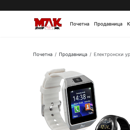
Почетна
Продавница
К
Почетна
Продавница
Електронски у