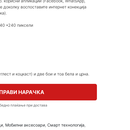
р. корисни апликации (Facebook, WhatsApp,
е доколку воспоставите интернет конекција
ка).
 240 *240 пиксели
лест и коцкаст) и две бои и тоа бела и црна.
ПРАВИ НАРАЧКА
бедно плаќање при достава
ди
,
Мобилни аксесоари
,
Смарт технологија
,