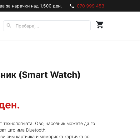
ва за нарачки над 1.500 ден.
070 999 453
phone
shopping_cart
search
ник (Smart Watch)
ден.
t“ технологијата. Овој часовник можете да го
рат што има Bluetooth.
ави сим картичка и мемориска картичка со