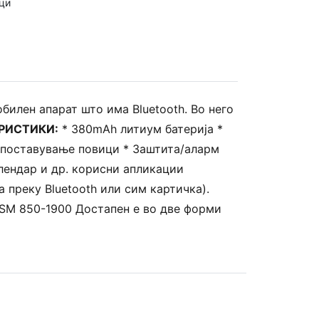
ци
обилен апарат што има Bluetooth. Во него
РИСТИКИ:
* 380mAh литиум батерија *
оспоставување повици * Заштита/аларм
алендар и др. корисни апликации
 преку Bluetooth или сим картичка).
 GSM 850-1900 Достапен е во две форми