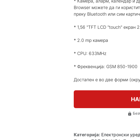
* Камера, аларм, календар и д
Browser можете да ги користит
преку Bluetooth или сим картич
* 1,56 "TFT LCD "touch" екран
* 2.0 mp камера
* CPU: 633MHz
* Фреквенција: GSM 850-1900
Достапен е во две форми (округ
НА
Без
lock
Категорија:
Електронски уре