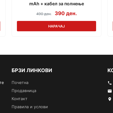
mAh + кабел за полнење
390 ден.
490 ден.
НАРАЧАЈ
БРЗИ ЛИНКОВИ
К
те
Почетна
phone
Продавница
email
Контакт
location_on
Правила и услови