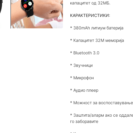
капацитет од 32МБ.
КАРАКТЕРИСТИКИ:
* 380mAh литиум батерија
* Капацитет 32M меморија
* Bluetooth 3.0
* Звучници
* Микрофон
* Аудио плеер
* Можност за воспоставување
* Заштита/аларм ако се оддал
го заборавите