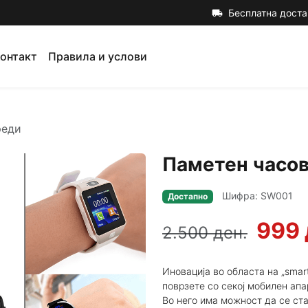
Бесплатна доста
local_shipping
онтакт
Правила и услови
реди
Паметен часов
Шифра: SW001
Достапно
999 
2.500 ден.
Иновација во областа на „smar
поврзете со секој мобилен апа
Во него има можност да се ст