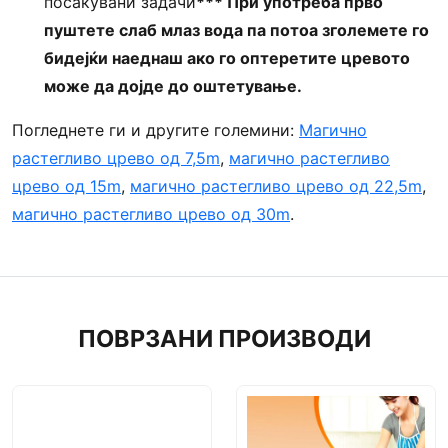
посакувани задачи
*** При употреба прво
пуштете слаб млаз вода па потоа зголемете го
бидејќи наеднаш ако го оптеретите цревото
може да дојде до оштетување.
Погледнете ги и другите големини:
Магично
растегливо црево од 7,5m
,
магично растегливо
црево од 15m
,
магично растегливо црево од 22,5m
,
магично растегливо црево од 30m
.
ПОВРЗАНИ ПРОИЗВОДИ