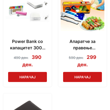
Power Bank со
Апаратче за
капацитет 3000
правење
mAh + кабел за
сармички во
390
299
490 ден.
590 ден.
полнење
неколку секунди
ден.
ден.
НАРАЧАЈ
НАРАЧАЈ