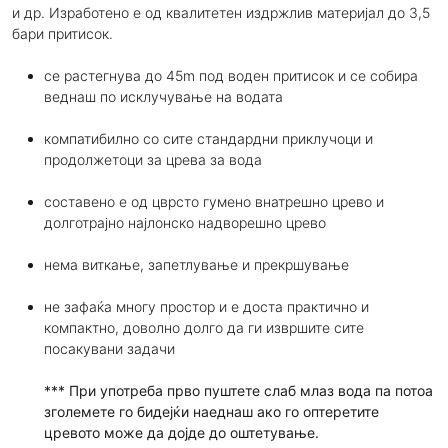
и др. Изработено е од квалитетен издржлив материјал до 3,5
бари притисок.
се растегнува до 45m под воден притисок и се собира
веднаш по исклучување на водата
компатибилно со сите стандардни приклучоци и
продолжетоци за црева за вода
составено е од цврсто гумено внатрешно црево и
долготрајно најлонско надворешно црево
нема виткање, запетлување и прекршување
не зафаќа многу простор и е доста практично и
компактно, доволно долго да ги извршите сите
посакувани задачи
*** При употреба прво пуштете слаб млаз вода па потоа
зголемете го бидејќи наеднаш ако го оптеретите
цревото може да дојде до оштетување.