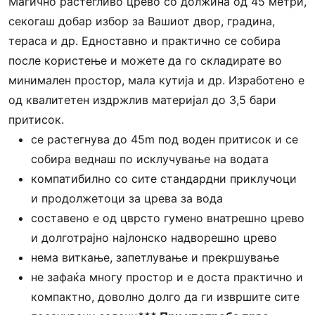
Магично растегливо црево со должина од 45 метри,
секогаш добар избор за Вашиот двор, градина,
тераса и др. Едноставно и практично се собира
после користење и можете да го складирате во
минимален простор, мала кутија и др. Изработено е
од квалитетен издржлив материјал до 3,5 бари
притисок.
се растегнува до 45m под воден притисок и се
собира веднаш по исклучување на водата
компатибилно со сите стандардни приклучоци
и продолжетоци за црева за вода
составено е од цврсто гумено внатрешно црево
и долготрајно најлонско надворешно црево
нема виткање, запетлување и прекршување
не зафаќа многу простор и е доста практично и
компактно, доволно долго да ги извршите сите