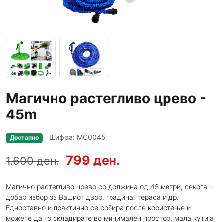
Магично растегливо црево -
45m
Шифра: MC0045
Достапно
799 ден.
1.600 ден.
Магично растегливо црево со должина од 45 метри, секогаш
добар избор за Вашиот двор, градина, тераса и др.
Едноставно и практично се собира после користење и
можете да го складирате во минимален простор, мала кутија