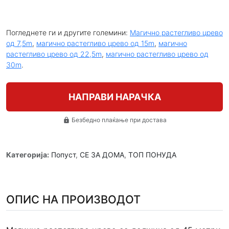
Погледнете ги и другите големини:
Магично растегливо црево
од 7,5m
,
магично растегливо црево од 15m
,
магично
растегливо црево од 22,5m
,
магично растегливо црево од
30m
.
НАПРАВИ НАРАЧКА
Безбедно плаќање при достава
lock
Категорија:
Попуст
,
СЕ ЗА ДОМА
,
ТОП ПОНУДА
ОПИС НА ПРОИЗВОДОТ