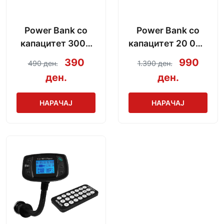
Power Bank со
Power Bank со
капацитет 3000
капацитет 20 000
mAh + кабел за
mAh + кабел за
390
990
490 ден.
1.390 ден.
полнење
полнење
ден.
ден.
НАРАЧАЈ
НАРАЧАЈ