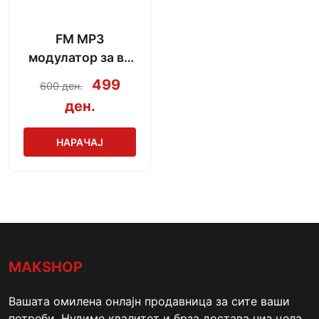
FM MP3
модулатор за во
автомобил без
499
600 ден.
Bluetooth
ден.
НАРАЧАЈ
MAKSHOP
Вашата омилена онлајн продавница за сите ваши
потреби. Нудиме квалитет и брза достава низ цела