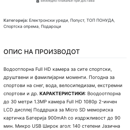
Безбедно плаќање при достава
lock
Категорија:
Електронски уреди
,
Попуст
,
ТОП ПОНУДА
,
Спортска опрема
,
Подароци
ОПИС НА ПРОИЗВОДОТ
Водоотпорна Full HD камера за сите спортски,
друштвени и фамилијарни моменти. Погодна за
спортови на снег, вода, велосипедизам, екстремни
спортови и др.
КАРАКТЕРИСТИКИ
: Воодоотпорна
до 30 метри 1.3MP камера Full HD 1080p 2-инчен
LCD дисплеј Поддршка за Micro SD мемориска
картичка Батерија 900mAh со издржливост до 90
мин. Микро USB Широк агол: 140 степени Јазична