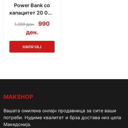
Power Bank со
капацитет 20 000
mAh + кабел за
990
1.390 ден.
полнење
ден.
НАРАЧАЈ
MAKSHOP
Вашата омилена онлајн продавница за сите ваши
потреби. Нудиме квалитет и брза достава низ цела
Македонија.