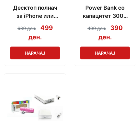
Десктоп полнач
Power Bank со
за iPhone или
капацитет 3000
Android со модел
mAh + кабел за
499
390
680 ден.
490 ден.
по избор
полнење
ден.
ден.
НАРАЧАЈ
НАРАЧАЈ