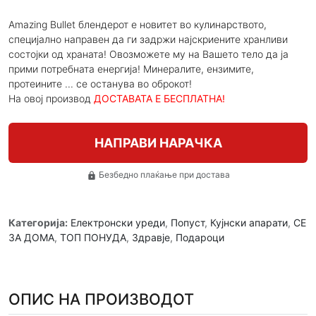
Amazing Bullet блендерот е новитет во кулинарството,
специјално направен да ги задржи најскриените хранливи
состојки од храната! Овозможете му на Вашето тело да ја
прими потребната енергија! Минералите, ензимите,
протеините ... се останува во оброкот!
На овој производ
ДОСТАВАТА Е БЕСПЛАТНА!
НАПРАВИ НАРАЧКА
Безбедно плаќање при достава
lock
Категорија:
Електронски уреди
,
Попуст
,
Кујнски апарати
,
СЕ
ЗА ДОМА
,
ТОП ПОНУДА
,
Здравје
,
Подароци
ОПИС НА ПРОИЗВОДОТ