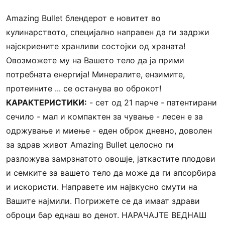
Amazing Bullet блендерот е новитет во
кулинарството, специјално направен да ги задржи
најскриените хранливи состојки од храната!
Овозможете му на Вашето тело да ја прими
потребната енергија! Минералите, ензимите,
протеините ... се останува во оброкот!
КАРАКТЕРИСТИКИ:
- сет од 21 парче - патентирани
сечило - мал и компактен за чување - лесен е за
одржување и миење - еден оброк дневно, доволен
за здрав живот Amazing Bullet целосно ги
разложува замрзнатото овошје, јаткастите плодови
и семките за вашето тело да може да ги апсорбира
и искористи. Направете им највкусно смути на
Вашите најмили. Погрижете се да имаат здрави
оброци бар еднаш во денот. НАРАЧАЈТЕ ВЕДНАШ