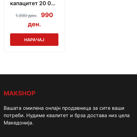
капацитет 20 000
mAh + кабел за
990
1.390 ден.
полнење
ден.
НАРАЧАЈ
MAKSHOP
Вашата омилена онлајн продавница за сите ваши
потреби. Нудиме квалитет и брза достава низ цела
Македонија.