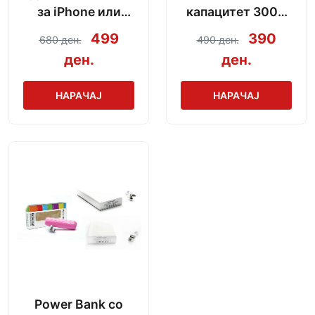
за iPhone или
капацитет 3000
Android со модел
mAh + кабел за
499
390
680 ден.
490 ден.
по избор
полнење
ден.
ден.
НАРАЧАЈ
НАРАЧАЈ
Power Bank со