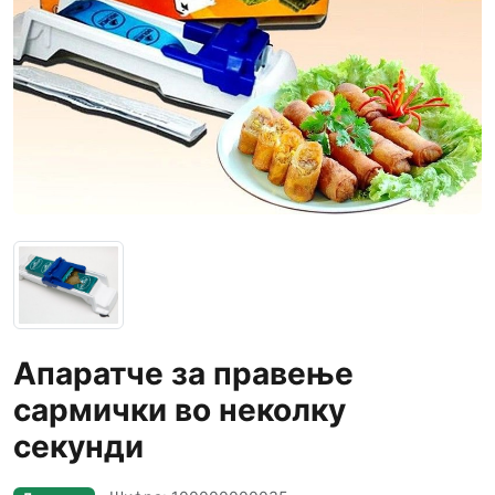
Апаратче за правење
сармички во неколку
секунди