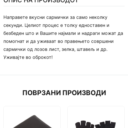
ОПИС НА ПРОИЗВОДОТ
Направете вкусни сармички за само неколку
секунди. Целиот процес е толку едноставен и
безбеден што и Вашите најмали и надраги можат да
помогнат и да уживаат во правењето совршени
сармички од лозов лист, зелка, штавељ и др.
Уживајте во оброкот!
ПОВРЗАНИ ПРОИЗВОДИ