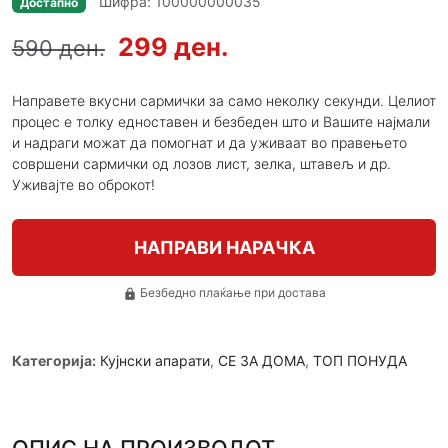
Шифра: 100000000035
Достапно
299 ден.
590 ден.
Направете вкусни сармички за само неколку секунди. Целиот
процес е толку едноставен и безбеден што и Вашите најмали
и надраги можат да помогнат и да уживаат во правењето
совршени сармички од лозов лист, зелка, штавељ и др.
Уживајте во оброкот!
НАПРАВИ НАРАЧКА
Безбедно плаќање при достава
lock
Категорија:
Кујнски апарати
,
СЕ ЗА ДОМА
,
ТОП ПОНУДА