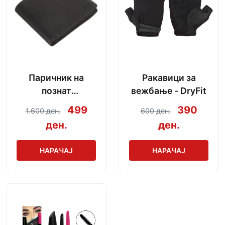
Паричник на
Ракавици за
познат
вежбање - DryFit
производител
499
390
1.600 ден.
600 ден.
ден.
ден.
НАРАЧАЈ
НАРАЧАЈ