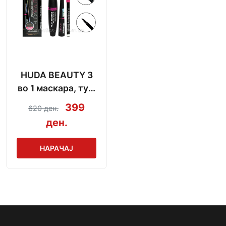
HUDA BEAUTY 3
во 1 маскара, туш
и моливче за веѓи
399
620 ден.
(водоотпорни)
ден.
НАРАЧАЈ